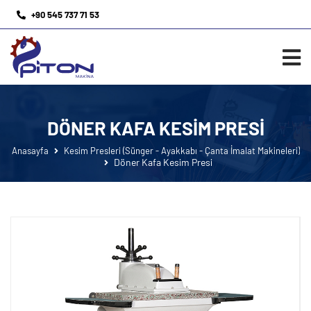
+90 545 737 71 53
DÖNER KAFA KESIM PRESI
Anasayfa
Kesim Presleri (Sünger - Ayakkabı - Çanta İmalat Makineleri)
Döner Kafa Kesim Presi