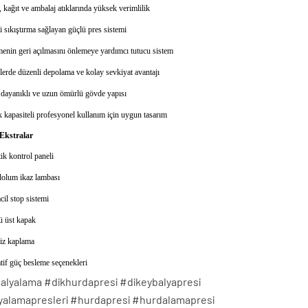
 kağıt ve ambalaj atıklarında yüksek verimlilik
 sıkıştırma sağlayan güçlü pres sistemi
enin geri açılmasını önlemeye yardımcı tutucu sistem
lerde düzenli depolama ve kolay sevkiyat avantajı
 dayanıklı ve uzun ömürlü gövde yapısı
kapasiteli profesyonel kullanım için uygun tasarım
Ekstralar
k kontrol paneli
dolum ikaz lambası
acil stop sistemi
ü üst kapak
iz kaplama
tif güç besleme seçenekleri
alyalama #dikhurdapresi #dikeybalyapresi
yalamapresleri #hurdapresi #hurdalamapresi