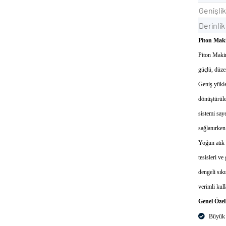
Geni
Deri
Piton Maki
Piton Makin
güçlü, düzen
Geniş yükle
dönüştürüle
sistemi saye
sağlanırken 
Yoğun atık 
tesisleri ve
dengeli sık
verimli kul
Genel Özell
Büyük h