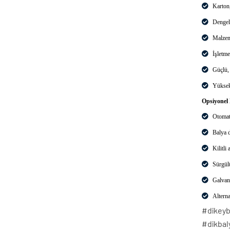
Karton,
Dengeli
Malzem
İşletme
Güçlü,
Yüksek 
Opsiyonel 
Otomati
Balya 
Kilitli 
Sürgül
Galvan
Alterna
#dikeyb
#dikbal