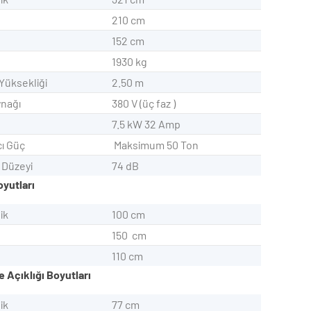
210 cm
152 cm
1930 kg
Yüksekliği
2.50 m
nağı
380 V (üç faz )
7.5 kW 32 Amp
cı Güç
Maksimum 50 Ton
 Düzeyi
74 dB
oyutları
eklik
100 cm
şlik
150 cm
nlik
110 cm
 Açıklığı Boyutları
eklik
77 cm