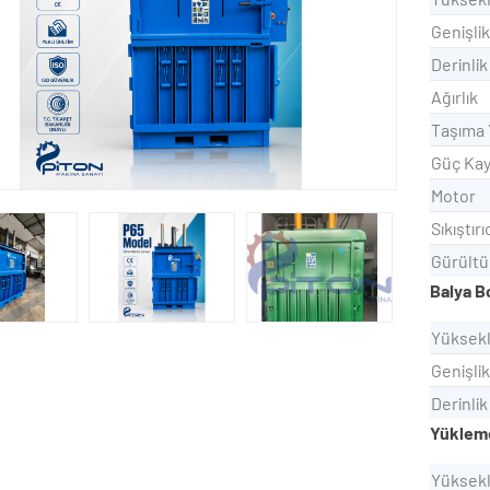
Genişlik
Derinlik
Ağırlık
Taşıma 
Güç Kay
Motor
Sıkıştırı
Gürültü
Balya B
Yüks
Geni
Deri
Yükleme
Yüks