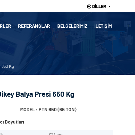
DILLER
RLER
REFERANSLAR
BELGELERIMIZ
İLETIŞIM
i 650 Kg
ikey Balya Presi 650 Kg
MODEL : PTN 650 (65 TON)
ıcı Boyutları
ik
321 cm