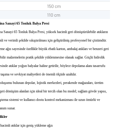
şlik
150 cm
nlik
110 cm
na Sanayi 65 Tonluk Balya Presi
a Sanayi 65 Tonluk Balya Presi, yüksek hacimli geri dönüştürülebilir atıkların
li ve verimli şekilde sıkıştırılması için geliştirilmiş profesyonel bir çözümdür.
me ağzı sayesinde özellikle büyük ebatlı karton, ambalaj atıkları ve benzeri geri
bilir malzemelerin pratik şekilde yüklenmesine olanak sağlar. Güçlü hidrolik
sinde atıklar yoğun balyalar haline getirilir, böylece depolama alanı tasarrufu
taşıma ve sevkiyat maliyetleri de önemli ölçüde azaltılır.
oluşumu bulunan depolar, lojistik merkezleri, perakende mağazaları, üretim
 geri dönüşüm alanları için ideal bir tercih olan bu model; sağlam gövde yapısı,
ıştırma sistemi ve kullanıcı dostu kontrol mekanizması ile uzun ömürlü ve
lanım sunar.
ikler
acimli atıklar için geniş yükleme ağzı