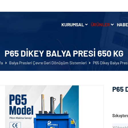
KURUMSAL
ÜRÜNLER
HABE
P65 DIKEY BALYA PRESI 650 KG
fa
Balya Presleri Çevre Geri Dönüşüm Sistemleri
P65 Dikey Balya Pres
P65 D
Sıkıştır
Yüksekl