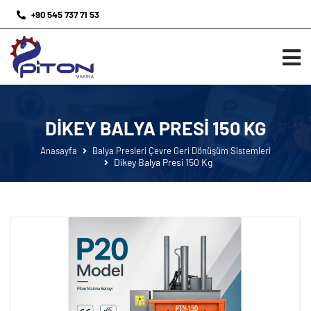
+90 545 737 71 53
DIKEY BALYA PRESI 150 KG
Anasayfa
Balya Presleri Çevre Geri Dönüşüm Sistemleri
Dikey Balya Presi 150 Kg