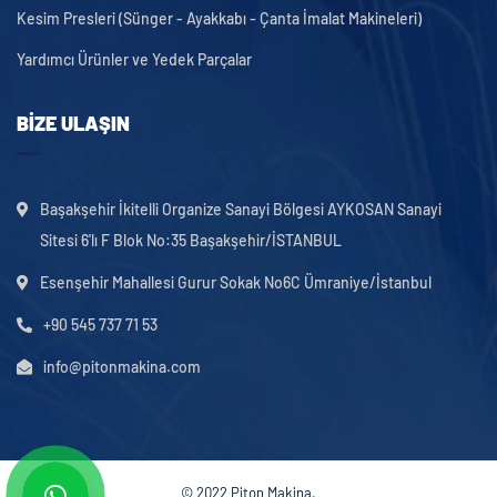
Kesim Presleri (Sünger - Ayakkabı - Çanta İmalat Makineleri)
Yardımcı Ürünler ve Yedek Parçalar
BIZE ULAŞIN
Başakşehir İkitelli Organize Sanayi Bölgesi AYKOSAN Sanayi
Sitesi 6'lı F Blok No:35 Başakşehir/İSTANBUL
Esenşehir Mahallesi Gurur Sokak No6C Ümraniye/İstanbul
+90 545 737 71 53
info@pitonmakina.com
© 2022 Piton Makina.