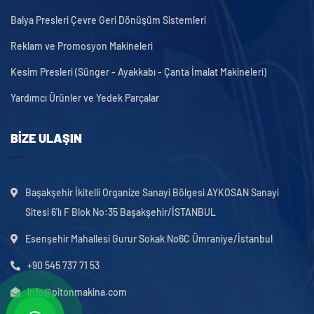
Balya Presleri Çevre Geri Dönüşüm Sistemleri
Reklam ve Promosyon Makineleri
Kesim Presleri (Sünger - Ayakkabı - Çanta İmalat Makineleri)
Yardımcı Ürünler ve Yedek Parçalar
BIZE ULAŞIN
Başakşehir İkitelli Organize Sanayi Bölgesi AYKOSAN Sanayi
Sitesi 6'lı F Blok No:35 Başakşehir/İSTANBUL
Esenşehir Mahallesi Gurur Sokak No6C Ümraniye/İstanbul
+90 545 737 71 53
info@pitonmakina.com