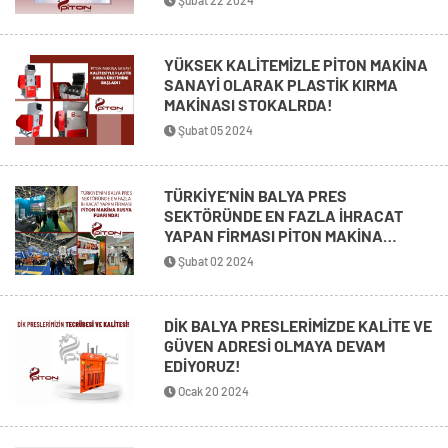
ÇALIŞMAKTADIR!
YÜKSEK KALİTEMİZLE PİTON MAKİNA
SANAYİ OLARAK PLASTİK KIRMA
MAKİNASI STOKALRDA!
Şubat 05 2024
TÜRKİYE’NİN BALYA PRES
SEKTÖRÜNDE EN FAZLA İHRACAT
YAPAN FİRMASI PİTON MAKİNA
RUSYA FUARINDA!
Şubat 02 2024
DİK BALYA PRESLERİMİZDE KALİTE VE
GÜVEN ADRESİ OLMAYA DEVAM
EDİYORUZ!
Ocak 20 2024