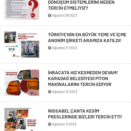
DÖNÜŞÜM SİSTEMLERİNİ NEDEN
TERCİH ETMELİYİZ?
Ağustos 19 2023
TÜRKİYE'NİN EN BÜYÜK YEME VE İÇME
ANONİM ŞİRKETİ ARAMIZA KATILDI!
Ağustos 17 2023
İHRACATA HIZ KESMEDEN DEVAM!
KARADAĞ BELEDİYESİ PİTON
MAKİNALARINI TERCİH EDİYOR
Ağustos 12 2023
NISSABEL ÇANTA KESİM
PRESLERİNDE BİZLERİ TERCİH ETTİ!
Ağustos 11 2023