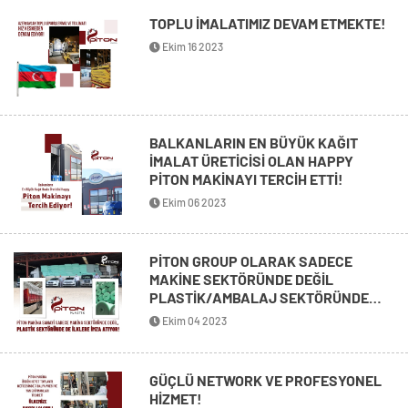
TOPLU İMALATIMIZ DEVAM ETMEKTE!
Ekim 16 2023
BALKANLARIN EN BÜYÜK KAĞIT
İMALAT ÜRETİCİSİ OLAN HAPPY
PİTON MAKİNAYI TERCİH ETTİ!
Ekim 06 2023
PİTON GROUP OLARAK SADECE
MAKİNE SEKTÖRÜNDE DEĞİL
PLASTİK/AMBALAJ SEKTÖRÜNDE
ÇALIŞMALARIMIZ HIZ KESMEDEN
Ekim 04 2023
DEVAM EDİYOR
GÜÇLÜ NETWORK VE PROFESYONEL
HİZMET!