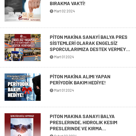
BIRAKMA VAKTİ!
Mart 02 2024
PİTON MAKİNA SANAYİ BALYA PRES
SİSTEMLERİ OLARAK ENGELSİZ
SPORCULARIMIZA DESTEK VERMEYE
DEVAM EDİYORUZ!
Mart 01 2024
PİTON MAKİNA ALIMI YAPAN
PERİYODİK BAKIM HEDİYE!
Mart 01 2024
PITON MAKINA SANAYI BALYA
PRESLERINDE, HIDROLIK KESIM
PRESLERINDE VE KIRMA
MAKINALARINDA ÖZVERIYLE
Şubat 22 2024